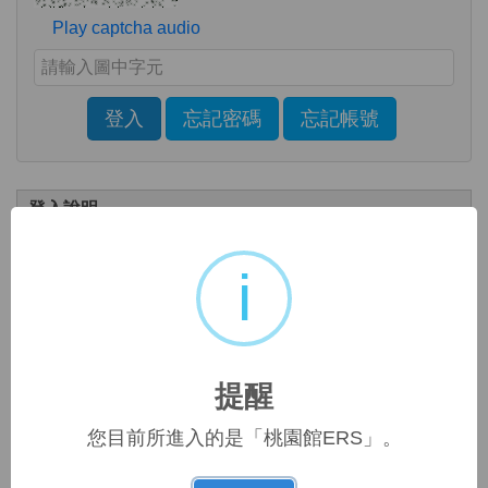
Play captcha audio
Enter the characters shown in the image above
登入
忘記密碼
忘記帳號
Click to sign in with your username and password
登入說明
。
如是新讀者，請點選頁面右上方
「註冊」
i
提醒讀者，新系統帳號及密碼若在10分鐘內輸錯3次，系統
會自動鎖住無法登錄，需等10分鐘後才能繼續使用。
提醒
短期實習生使用電子資源說明
外校實習生請由實習單位統一造冊(姓名、實習單位、身分證字號、
您目前所進入的是「桃園館ERS」。
實習期限)，送至
題，
圖書館辦理建檔，如帳號使用有
問