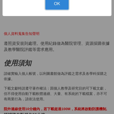
OK
請洽館員游小姐(326280)處理，此帳號提供24小時不限地點
使用。
個人資料蒐集告知聲明
遵照資安規則處理。使用紀錄做為醫院管理、資源採購依據
及教學醫院評鑑等需求應用。
使用須知
請確實輸入個人帳號，以利圖書館做為評鑑之需求及各學科採購之
依據。
下載文獻時請遵守著作權法：因個人教學及研究目的可下載文獻，
但不得使用自動下載軟體連續、大量、有系統的下載檔案，亦不可
有商業行為，請依法使用。
院外連線使用10分鐘內，若下載超過100M，系統將啟動防護機制,