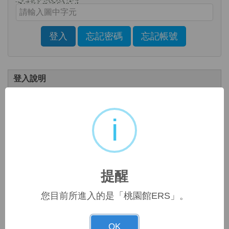
Enter the characters shown in the image above
登入
忘記密碼
忘記帳號
Click to sign in with your username and password
登入說明
。
如是新讀者，請點選頁面右上方
「註冊」
i
提醒讀者，新系統帳號及密碼若在10分鐘內輸錯3次，系統
會自動鎖住無法登錄，需等10分鐘後才能繼續使用。
短期實習生使用電子資源說明
提醒
外校實習生請由實習單位統一造冊(姓名、實習單位、身分證字號、
實習期限)，送至
您目前所進入的是「桃園館ERS」。
題，
圖書館辦理建檔，如帳號使用有
問
請洽館員游小姐(326280)處理，此帳號提供24小時不限地點
OK