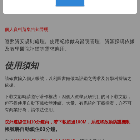
使用。
個人資料蒐集告知聲明
遵照資安規則處理。使用紀錄做為醫院管理、資源採購依據
及教學醫院評鑑等需求應用。
使用須知
請確實輸入個人帳號，以利圖書館做為評鑑之需求及各學科採購之
依據。
下載文獻時請遵守著作權法：因個人教學及研究目的可下載文獻，
但不得使用自動下載軟體連續、大量、有系統的下載檔案，亦不可
有商業行為，請依法使用。
院外連線使用10分鐘內，若下載超過100M，系統將啟動防護機制,
帳號將自動鎖住60分鐘。