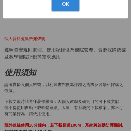
OK
請洽館員游小姐(326280)處理，此帳號提供24小時不限地點
使用。
個人資料蒐集告知聲明
遵照資安規則處理。使用紀錄做為醫院管理、資源採購依據
及教學醫院評鑑等需求應用。
使用須知
請確實輸入個人帳號，以利圖書館做為評鑑之需求及各學科採購之
依據。
下載文獻時請遵守著作權法：因個人教學及研究目的可下載文獻，
但不得使用自動下載軟體連續、大量、有系統的下載檔案，亦不可
有商業行為，請依法使用。
院外連線使用10分鐘內，若下載超過100M，系統將啟動防護機制,