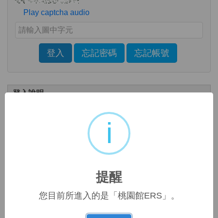
Play captcha audio
Enter the characters shown in the image above
登入
忘記密碼
忘記帳號
Click to sign in with your username and password
登入說明
。
如是新讀者，請點選頁面右上方
「註冊」
i
提醒讀者，新系統帳號及密碼若在10分鐘內輸錯3次，系統
會自動鎖住無法登錄，需等10分鐘後才能繼續使用。
提醒
短期實習生使用電子資源說明
外校實習生請由實習單位統一造冊(姓名、實習單位、身分證字號、
您目前所進入的是「桃園館ERS」。
實習期限)，送至
題，
圖書館辦理建檔，如帳號使用有
問